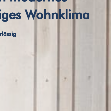
iges Wohnklima
rlässig